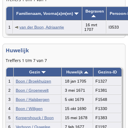
Begraven
Familienaam, Voorna(a)m(en)
Persoon-
16 mrt
1
van der Boon, Adriaantje
I3533
1707
Huwelijk
Treffers 1 t/m 7 van 7
Gezin
Huwelijk
Gezins-ID
1
Boon / Broekhuizen
18 jan 1705
F1327
2
Boon / Groenevelt
3 mei 1671
F1381
3
Boon / Halsbergen
5 okt 1679
F1548
4
Boon / Willigen
15 okt 1690
F1330
5
Korpershouck / Boon
15 mei 1678
F1383
6
Verboon / Ouwelee
7 feb 1677
F1197