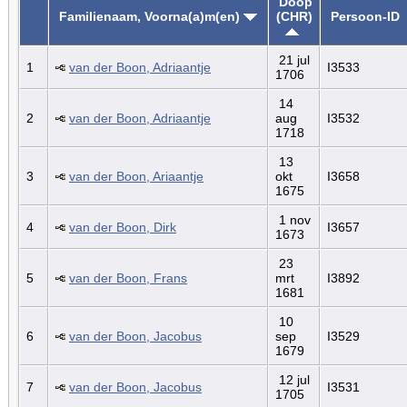
Doop
Familienaam, Voorna(a)m(en)
(CHR)
Persoon-ID
21 jul
1
van der Boon, Adriaantje
I3533
1706
14
2
van der Boon, Adriaantje
aug
I3532
1718
13
3
van der Boon, Ariaantje
okt
I3658
1675
1 nov
4
van der Boon, Dirk
I3657
1673
23
5
van der Boon, Frans
mrt
I3892
1681
10
6
van der Boon, Jacobus
sep
I3529
1679
12 jul
7
van der Boon, Jacobus
I3531
1705