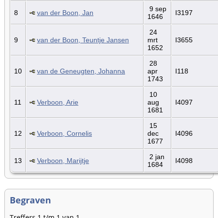
9 sep
8
van der Boon, Jan
I3197
1646
24
9
van der Boon, Teuntje Jansen
mrt
I3655
1652
28
10
van de Geneugten, Johanna
apr
I118
1743
10
11
Verboon, Arie
aug
I4097
1681
15
12
Verboon, Cornelis
dec
I4096
1677
2 jan
13
Verboon, Marijtje
I4098
1684
Begraven
Treffers 1 t/m 1 van 1