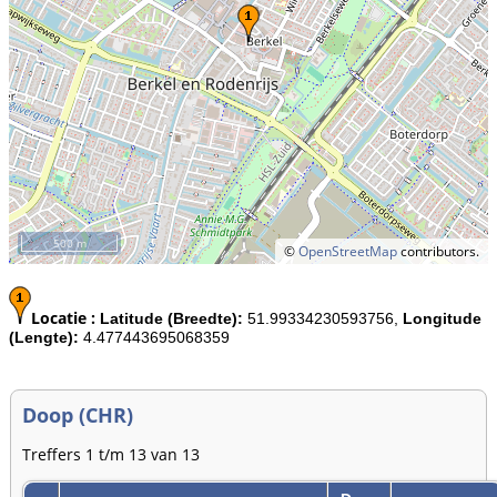
500 m
©
OpenStreetMap
contributors.
Locatie :
Latitude (Breedte):
51.99334230593756,
Longitude
(Lengte):
4.477443695068359
Doop (CHR)
Treffers 1 t/m 13 van 13