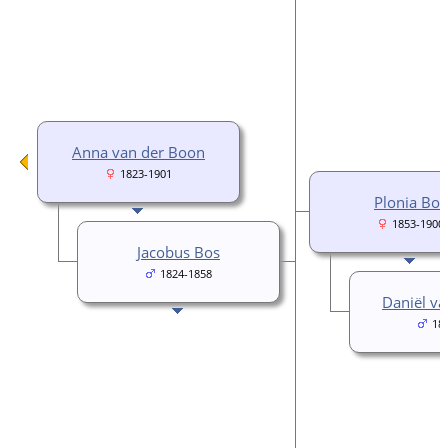
Anna van der Boon
1823-1901
Plonia Bos
1853-1900
Jacobus Bos
1824-1858
Daniël va
18