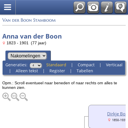
Van der Boon Stamboom
Anna van der Boon
1823 - 1901 (77 jaar)
Generaties:
Standaard
|
Compact
|
Verticaal
|
Alleen tekst
|
Register
|
Tabellen
Opm.: Scroll eventueel naar beneden of naar rechts om alles te
kunnen zien.
Dirkje Bos
1850-1931