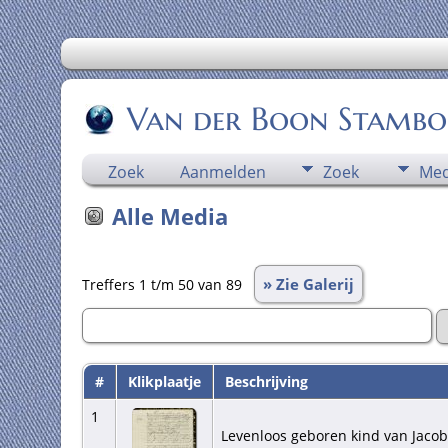
Van der Boon Stamb
Zoek
Aanmelden
Zoek
Med
Alle Media
» Zie Galerij
Treffers 1 t/m 50 van 89
#
Klikplaatje
Beschrijving
1
Levenloos geboren kind van Jaco