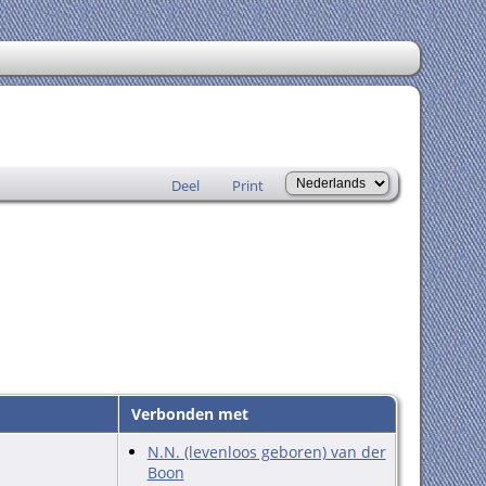
Deel
Print
Verbonden met
N.N. (levenloos geboren) van der
Boon