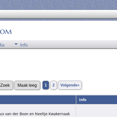
oom
ia
Info
1
2
Volgende»
Info
bus van der Boon en Neeltje Kwakernaak