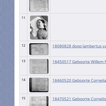
11
12
18080828 doop lambertus va
13
18450517 Geboorte Willem 
14
18460520 Geboorte Corneli
15
18470521 Geboorte Cornelis