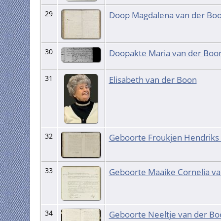
29
Doop Magdalena van der Bo
30
Doopakte Maria van der Boo
31
Elisabeth van der Boon
32
Geboorte Froukjen Hendriks 
33
Geboorte Maaike Cornelia v
34
Geboorte Neeltje van der Bo