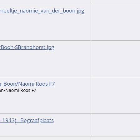
l-neeltje_naomie_van_der_boon.jpg
Boon-SBrandhorst.jpg
er Boon/Naomi Roos F7
oon/Naomi Roos F7
 1943) - Begraafplaats