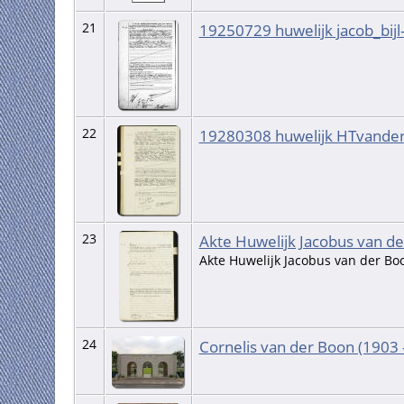
21
19250729 huwelijk jacob_bij
22
19280308 huwelijk HTvander
23
Akte Huwelijk Jacobus van d
Akte Huwelijk Jacobus van der B
24
Cornelis van der Boon (1903 -