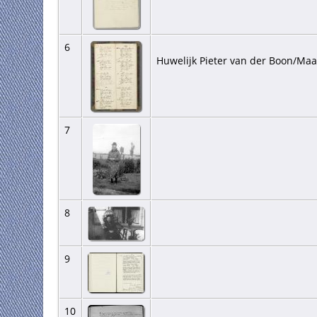
6
Huwelijk Pieter van der Boon/Maa
7
8
9
10