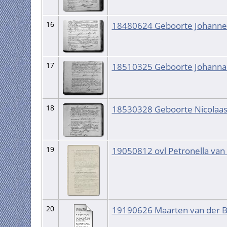
16
18480624 Geboorte Johanne
17
18510325 Geboorte Johanna
18
18530328 Geboorte Nicolaas
19
19050812 ovl Petronella van
20
19190626 Maarten van der B