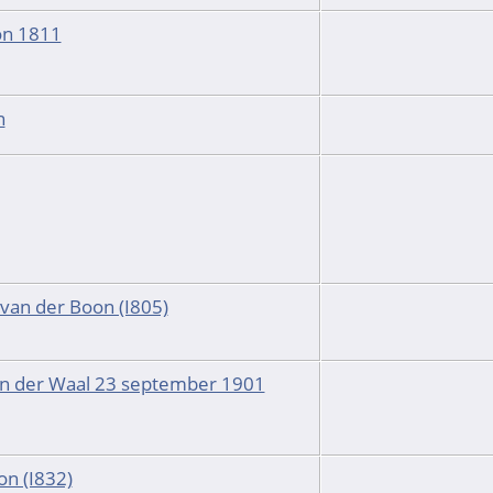
on 1811
n
van der Boon (I805)
an der Waal 23 september 1901
on (I832)