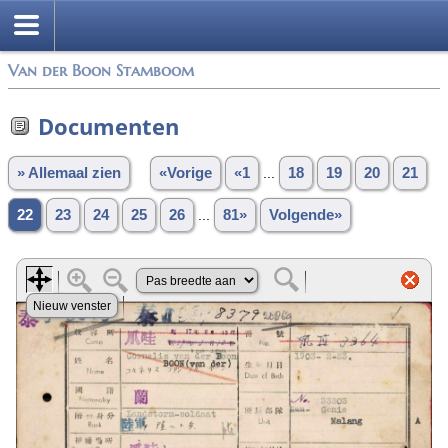
Van der Boon Stamboom
Documenten
» Allemaal zien
«Vorige
«1
...
18
19
20
21
22
23
24
25
26
...
81»
Volgende»