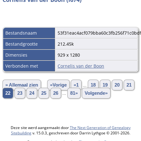
Bestandsnaam
53f31eac4acf079bba60c3fb256f71c0bd
Bestandgrootte
212.45k
Dimensies
929 x 1280
Verbonden met
Cornelis van der Boon
» Allemaal zien
«Vorige
«1
...
18
19
20
21
22
23
24
25
26
...
81»
Volgende»
Deze site werd aangemaakt door
The Next Generation of Genealogy
Sitebuilding
v. 15.0.3, geschreven door Darrin Lythgoe © 2001-2026.