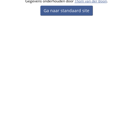
Gegevens onderhouden door
Thom van der Boon
.
Ga naar standaard site