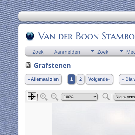
Van der Boon Stamb
Zoek
Aanmelden
Zoek
Med
Grafstenen
» Allemaal zien
1
2
Volgende»
» Dia 