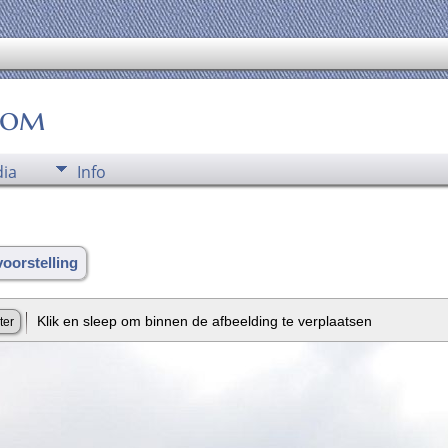
oom
ia
Info
voorstelling