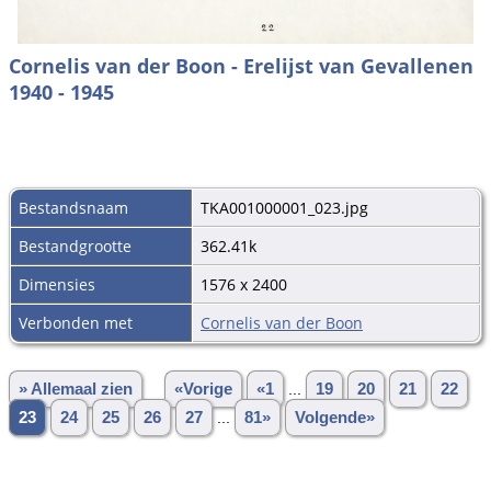
Cornelis van der Boon - Erelijst van Gevallenen
1940 - 1945
Bestandsnaam
TKA001000001_023.jpg
Bestandgrootte
362.41k
Dimensies
1576 x 2400
Verbonden met
Cornelis van der Boon
» Allemaal zien
«Vorige
«1
...
19
20
21
22
23
24
25
26
27
...
81»
Volgende»