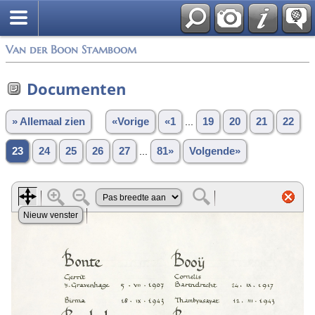
Van der Boon Stamboom
Documenten
» Allemaal zien
«Vorige
«1
...
19
20
21
22
23
24
25
26
27
...
81»
Volgende»