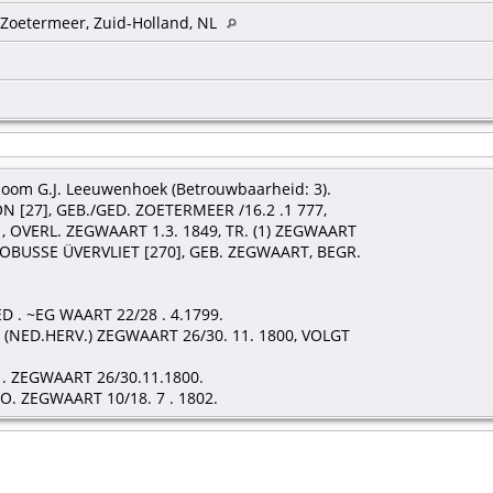
 Zoetermeer, Zuid-Holland, NL
boom G.J. Leeuwenhoek (Betrouwbaarheid: 3).
 [27], GEB./GED. ZOETERMEER /16.2 .1 777,
OVERL. ZEGWAART 1.3. 1849, TR. (1) ZEGWAART
JACOBUSSE ÜVERVLIET [270], GEB. ZEGWAART, BEGR.
D . ~EG WAART 22/28 . 4.1799.
D. (NED.HERV.) ZEGWAART 26/30. 11. 1800, VOLGT
 . ZEGWAART 26/30.11.1800.
EO. ZEGWAART 10/18. 7 . 1802.