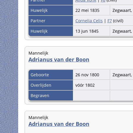
Huwelijk
22 mei 1835
Zegwaart,
Partner
Cornelia Celis
|
F7
(civil)
Huwelijk
13 jun 1845
Zegwaart,
Mannelijk
Adrianus van der Boon
Geboorte
26 nov 1800
Zegwaart,
Overlijden
vóór 1802
Begraven
Mannelijk
Adrianus van der Boon