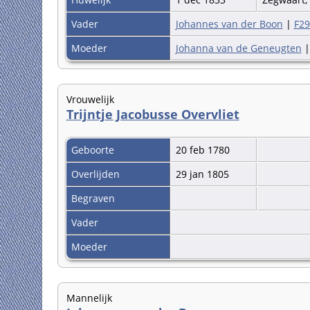
Vader
Johannes van der Boon
|
F29
Moeder
Johanna van de Geneugten
Vrouwelijk
Trijntje Jacobusse Overvliet
Geboorte
20 feb 1780
Overlijden
29 jan 1805
Begraven
Vader
Moeder
Mannelijk