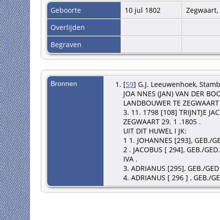
Geboorte
10 jul 1802
Zegwaart,
Overlijden
Begraven
Bronnen
[
S9
] G.J. Leeuwenhoek, Stam
JOA NNES (JAN) VAN DER BOON
LANDBOUWER TE ZEGWAART , 
3. 11. 1798 [108] TRIJNTJE 
ZEGWAART 29. 1 .1805 .
UIT DIT HUWEL I JK:
1 1. JOHANNES [293], GEB./GE
2 . JACOBUS [ 294], GEB./GE
IVA .
3. ADRIANUS [295], GEB./GED
4. ADRIANUS [ 296 ] , GEB./G