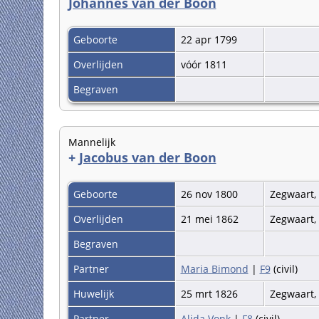
Johannes van der Boon
Geboorte
22 apr 1799
Overlijden
vóór 1811
Begraven
Mannelijk
+
Jacobus van der Boon
Geboorte
26 nov 1800
Zegwaart,
Overlijden
21 mei 1862
Zegwaart,
Begraven
Partner
Maria Bimond
|
F9
(civil)
Huwelijk
25 mrt 1826
Zegwaart,
Partner
Alida Vonk
|
F8
(civil)