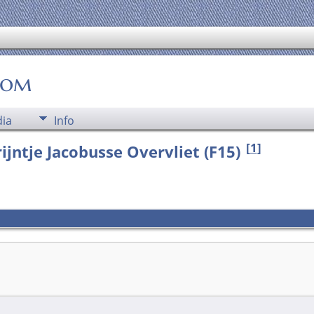
oom
ia
Info
[
1
]
ijntje Jacobusse Overvliet (F15)