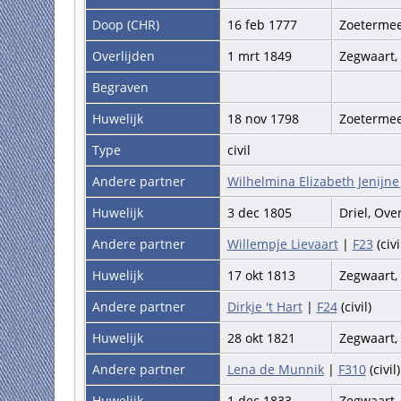
Doop (CHR)
16 feb 1777
Zoetermee
Overlijden
1 mrt 1849
Zegwaart,
Begraven
Huwelijk
18 nov 1798
Zoetermee
Type
civil
Andere partner
Wilhelmina Elizabeth Jenijne
Huwelijk
3 dec 1805
Driel, Ov
Andere partner
Willempje Lievaart
|
F23
(civi
Huwelijk
17 okt 1813
Zegwaart,
Andere partner
Dirkje 't Hart
|
F24
(civil)
Huwelijk
28 okt 1821
Zegwaart,
Andere partner
Lena de Munnik
|
F310
(civil
Huwelijk
1 dec 1833
Zegwaart,