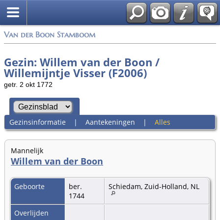
Van der Boon Stamboom
Gezin: Willem van der Boon /
Willemijntje Visser (F2006)
getr. 2 okt 1772
Gezinsinformatie
|
Aantekeningen
|
Alles
Mannelijk
Willem van der Boon
Geboorte
ber.
Schiedam, Zuid-Holland, NL
1744
Overlijden