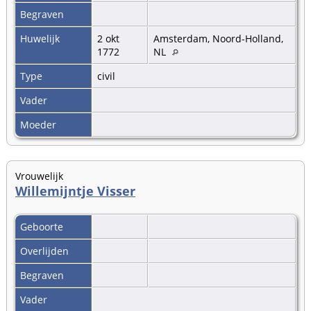
Begraven
Huwelijk
2 okt
Amsterdam, Noord-Holland,
1772
NL
Type
civil
Vader
Moeder
Vrouwelijk
Willemijntje Visser
Geboorte
Overlijden
Begraven
Vader