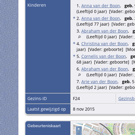
Kinderen
1.
Anna van der Boon
,
geb.
(Leeftijd 0 jaar) [Vader: ge
+
2.
Anna van der Boon
,
geb.
(Leeftijd 77 jaar) [Vader: g
3.
Abraham van der Boon
,
g
(Leeftijd 0 jaar) [Vader
+
4.
Christina van der Boon
,
g
jaar) [Vader: geboorte] [Mo
+
5.
Cornelis van der Boon
,
ge
68 jaar) [Vader: geboorte] 
6.
Abraham van der Boon
,
g
(Leeftijd 0 jaar) [Vader
7.
Arie van der Boon
,
geb.
5 
(Leeftijd 2 jaar) [Vader: ge
Gezins-ID
F24
Gezinsb
Laatst gewijzigd op
8 nov 2015
Gebeurteniskaart
+