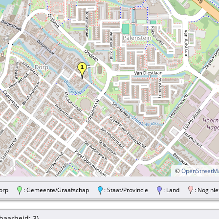
©
OpenStreetM
/Dorp
: Gemeente/Graafschap
: Staat/Provincie
: Land
: Nog nie
aarheid: 3).