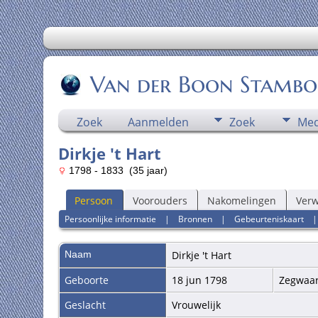
Van der Boon Stamb
Zoek
Aanmelden
Zoek
Med
Dirkje 't Hart
1798 - 1833 (35 jaar)
Persoon
Voorouders
Nakomelingen
Ver
Persoonlijke informatie
|
Bronnen
|
Gebeurteniskaart
Naam
Dirkje
't Hart
Geboorte
18 jun 1798
Zegwaar
Geslacht
Vrouwelijk