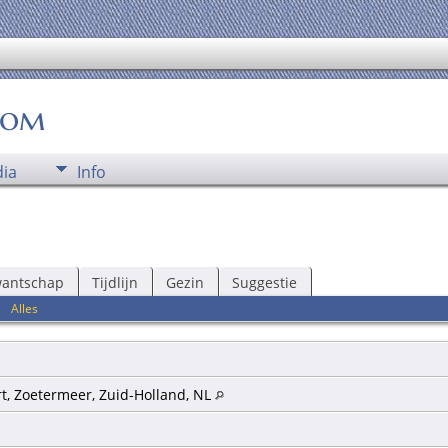
oom
ia
Info
wantschap
Tijdlijn
Gezin
Suggestie
|
Alles
t, Zoetermeer, Zuid-Holland, NL