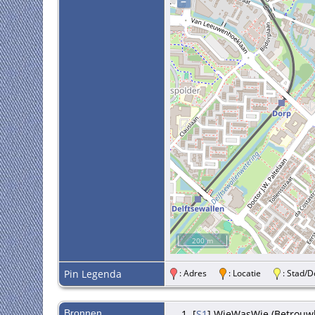
–
200 m
Pin Legenda
: Adres
: Locatie
: Stad
Bronnen
[
S1
] WieWasWie (Betrouwb