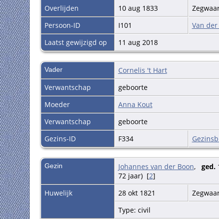
Overlijden
10 aug 1833
Zegwaar
Persoon-ID
I101
Van der
Laatst gewijzigd op
11 aug 2018
Vader
Cornelis 't Hart
Verwantschap
geboorte
Moeder
Anna Kout
Verwantschap
geboorte
Gezins-ID
F334
Gezinsb
Gezin
Johannes van der Boon
,
ged.
1
72 jaar) [
2
]
Huwelijk
28 okt 1821
Zegwaar
Type: civil