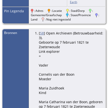
Earth
Pin Legenda
: Adres
: Locatie
: Stad/Dorp
:
Gemeente/Graafschap
: Staat/Provincie
:
Land
: Nog niet ingesteld
Bronnen
[
S8
] Open Archieven (Betrouwbaarheid:
3).
Geboorte op 7 februari 1821 te
Zoeterwoude
Link explorer
=
Vader
Cornelis van der Boon
Moeder
Maria Zuidhoek
Kind
Maria Catharina van der Boon, geboren
op 7 februari 1821 te Zoeterwoude