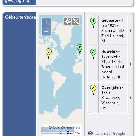
gewijzigd op
Gebeurteniskaart
Geboorte
- 7
+
feb 1821 -
–
Zoeterwoude,
Zuid-Holland,
NL
Huwelijk
-
Type: civil -
31 jul 1844 -
Bloemendaal,
Noord-
Holland, NL
Overlijden
-
1885 -
Kewaunee,
Wisconsin,
US
©
OpenStreetMap
10000 km
contributors.
=
Link naar Google