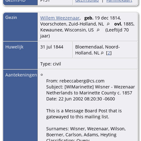
Gezin
Willem Weezenaar
,
geb.
19 dec 1814,
Voorschoten, Zuid-Holland, NL
ovl.
1885,
Kewaunee, Wisconsin, US
(Leeftijd 70
jaar)
Huwelijk
31 jul 1844
Bloemendaal, Noord-
Holland, NL
[
2
]
Type: civil
Aantekeningen
From: rebeccaberg@cs.com
Subject: [WIMarinette] Wisner - Wezenaar
Netherlands to Marinette County c. 1857
Date: 22 Jun 2002 08:20:30 -0600
This is a Message Board Post that is
gatewayed to this mailing list.
Surnames: Wisner, Wezenaar, Wilson,
Boerner, Carlson, Adams, Heyting
Classification: Query