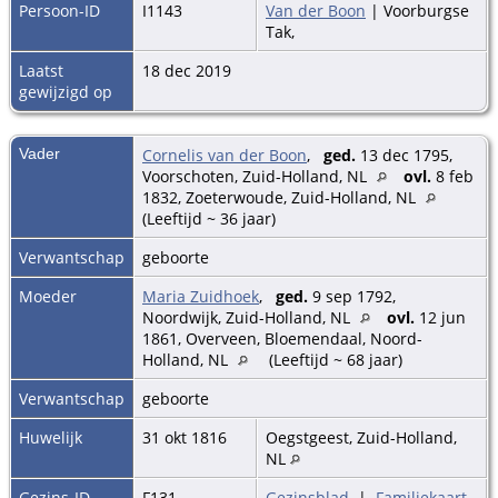
Persoon-ID
I1143
Van der Boon
| Voorburgse
Tak,
Laatst
18 dec 2019
gewijzigd op
Vader
Cornelis van der Boon
,
ged.
13 dec 1795,
Voorschoten, Zuid-Holland, NL
ovl.
8 feb
1832, Zoeterwoude, Zuid-Holland, NL
(Leeftijd ~ 36 jaar)
Verwantschap
geboorte
Moeder
Maria Zuidhoek
,
ged.
9 sep 1792,
Noordwijk, Zuid-Holland, NL
ovl.
12 jun
1861, Overveen, Bloemendaal, Noord-
Holland, NL
(Leeftijd ~ 68 jaar)
Verwantschap
geboorte
Huwelijk
31 okt 1816
Oegstgeest, Zuid-Holland,
NL
Gezins-ID
F131
Gezinsblad
|
Familiekaart