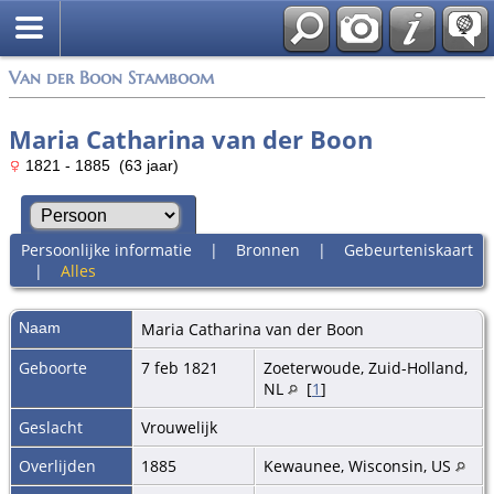
Van der Boon Stamboom
Maria Catharina van der Boon
1821 - 1885 (63 jaar)
Persoonlijke informatie
|
Bronnen
|
Gebeurteniskaart
|
Alles
Naam
Maria Catharina
van der Boon
Geboorte
7 feb 1821
Zoeterwoude, Zuid-Holland,
NL
[
1
]
Geslacht
Vrouwelijk
Overlijden
1885
Kewaunee, Wisconsin, US