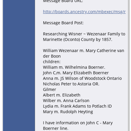
Message Board URL:
http://boards.ancestry.com/mbexec/msg/rw/
Message Board Post:
Researching Wisner ~ Wezenaar Family to
Marinette (Oconto) County by 1857.
William Wezenaar m. Mary Catherine van
der Boon
children:
William m. Wilhelmina Boerner.
John C,m. Mary Elizabeth Boerner
Anna m. JS Wilson of Woodstock Ontario
Nicholas Peter to Astoria OR.
Gilmer
Albert m. Elizabeth
Wilber m. Anna Carlson
Lydia m. Frank Adams to Potlach ID
Mary m. Rudolph Heyting
I have information on John C - Mary
Boerner line.