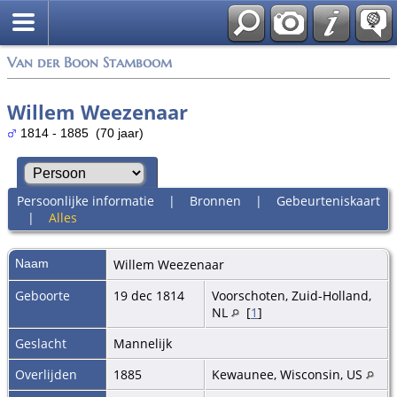
Van der Boon Stamboom
Willem Weezenaar
1814 - 1885 (70 jaar)
Persoonlijke informatie
|
Bronnen
|
Gebeurteniskaart
|
Alles
Naam
Willem
Weezenaar
Geboorte
19 dec 1814
Voorschoten, Zuid-Holland,
NL
[
1
]
Geslacht
Mannelijk
Overlijden
1885
Kewaunee, Wisconsin, US