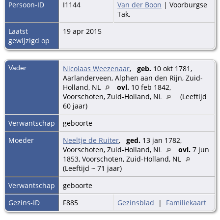
Persoon-ID
I1144
Van der Boon
| Voorburgse
Tak,
Laatst
19 apr 2015
gewijzigd op
Vader
Nicolaas Weezenaar
,
geb.
10 okt 1781,
Aarlanderveen, Alphen aan den Rijn, Zuid-
Holland, NL
ovl.
10 feb 1842,
Voorschoten, Zuid-Holland, NL
(Leeftijd
60 jaar)
Verwantschap
geboorte
Moeder
Neeltje de Ruiter
,
ged.
13 jan 1782,
Voorschoten, Zuid-Holland, NL
ovl.
7 jun
1853, Voorschoten, Zuid-Holland, NL
(Leeftijd ~ 71 jaar)
Verwantschap
geboorte
Gezins-ID
F885
Gezinsblad
|
Familiekaart