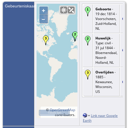
Gebeurteniskaart
Geboorte
-
+
19 dec 1814 -
–
Voorschoten,
Zuid-Holland,
NL
Huwelijk
-
Type: civil -
31 jul 1844 -
Bloemendaal,
Noord-
Holland, NL
Overlijden
-
1885 -
Kewaunee,
Wisconsin,
US
©
OpenStreetMap
10000 km
contributors.
=
Link naar Google
Earth