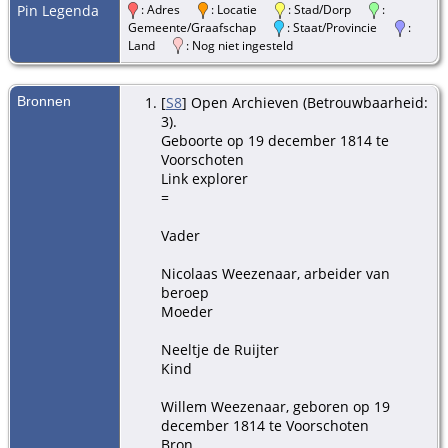
Pin Legenda
: Adres
: Locatie
: Stad/Dorp
:
Gemeente/Graafschap
: Staat/Provincie
:
Land
: Nog niet ingesteld
Bronnen
[
S8
] Open Archieven (Betrouwbaarheid:
3).
Geboorte op 19 december 1814 te
Voorschoten
Link explorer
=
Vader
Nicolaas Weezenaar, arbeider van
beroep
Moeder
Neeltje de Ruijter
Kind
Willem Weezenaar, geboren op 19
december 1814 te Voorschoten
Bron