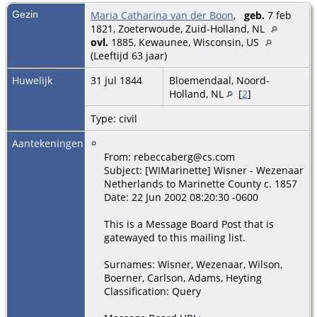
Gezin
Maria Catharina van der Boon
,
geb.
7 feb
1821, Zoeterwoude, Zuid-Holland, NL
ovl.
1885, Kewaunee, Wisconsin, US
(Leeftijd 63 jaar)
Huwelijk
31 jul 1844
Bloemendaal, Noord-
Holland, NL
[
2
]
Type: civil
Aantekeningen
From: rebeccaberg@cs.com
Subject: [WIMarinette] Wisner - Wezenaar
Netherlands to Marinette County c. 1857
Date: 22 Jun 2002 08:20:30 -0600
This is a Message Board Post that is
gatewayed to this mailing list.
Surnames: Wisner, Wezenaar, Wilson,
Boerner, Carlson, Adams, Heyting
Classification: Query