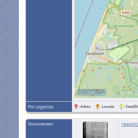
2 km
Pin Legenda
: Adres
: Locatie
: Stad
Documenten
1846052