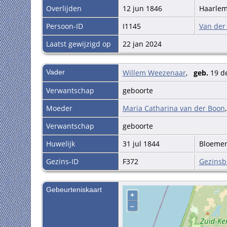
Overlijden
12 jun 1846
Haarlem
Persoon-ID
I1145
Van der
Laatst gewijzigd op
22 jan 2024
Vader
Willem Weezenaar
,
geb.
19 de
Verwantschap
geboorte
Moeder
Maria Catharina van der Boon
Verwantschap
geboorte
Huwelijk
31 jul 1844
Bloemen
Gezins-ID
F372
Gezinsb
Gebeurteniskaart
+
–