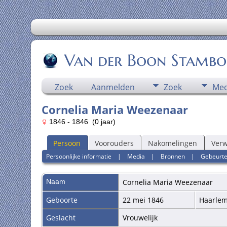
Van der Boon Stamb
Zoek
Aanmelden
Zoek
Med
Cornelia Maria Weezenaar
1846 - 1846 (0 jaar)
Persoon
Voorouders
Nakomelingen
Ver
Persoonlijke informatie
|
Media
|
Bronnen
|
Gebeurte
Naam
Cornelia Maria
Weezenaar
Geboorte
22 mei 1846
Haarlem
Geslacht
Vrouwelijk