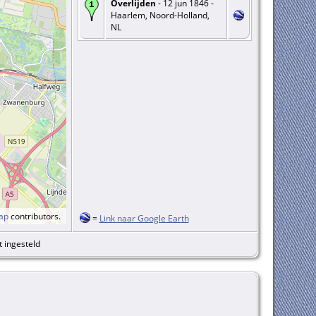
Overlijden
- 12 jun 1846 -
Haarlem, Noord-Holland,
NL
ap
contributors.
=
Link naar Google Earth
t ingesteld