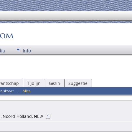
oom
ia
Info
wantschap
Tijdlijn
Gezin
Suggestie
niskaart
|
Alles
, Noord-Holland, NL
[
1
]