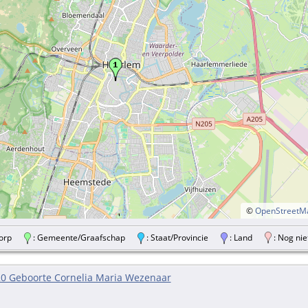
©
OpenStreetM
/Dorp
: Gemeente/Graafschap
: Staat/Provincie
: Land
: Nog nie
0 Geboorte Cornelia Maria Wezenaar