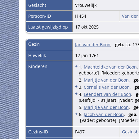
Geslacht
Vrouwelijk
Persoon-ID
I1454
Van der
Laatst gewijzigd op
17 okt 2025
Gezin
Jan van der Boon
,
geb.
ca. 17
Huwelijk
12 jan 1761
Kinderen
+
1.
Machteldke van der Boon
geboorte] [Moeder: geboort
2.
Marijtje van der Boon
,
ge
+
3.
Cornelis van der Boon
,
ge
+
4.
Leendert van der Boon
,
g
(Leeftijd ~ 81 jaar) [Vader:
5.
Marijtje van der Boon
,
ge
+
6.
Jacob van der Boon
,
geb.
[Vader: geboorte] [Moeder: 
Gezins-ID
F497
Gezinsb