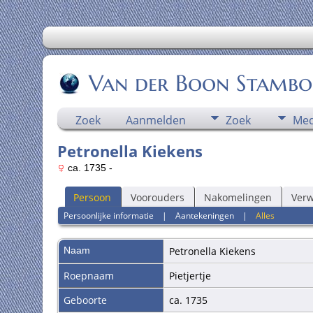
Van der Boon Stamb
Zoek
Aanmelden
Zoek
Med
Petronella Kiekens
ca. 1735 -
Persoon
Voorouders
Nakomelingen
Ver
Persoonlijke informatie
|
Aantekeningen
|
Alles
Naam
Petronella
Kiekens
Roepnaam
Pietjertje
Geboorte
ca. 1735