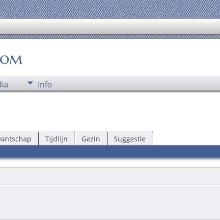
oom
ia
Info
wantschap
Tijdlijn
Gezin
Suggestie