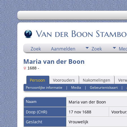
Van der Boon Stamb
Zoek
Aanmelden
Zoek
Med
Maria van der Boon
1688 -
Persoon
Voorouders
Nakomelingen
Ver
Persoonlijke informatie
|
Media
|
Gebeurteniskaart
|
Naam
Maria
van der Boon
Doop (CHR)
17 nov 1688
Voorbur
Geslacht
Vrouwelijk