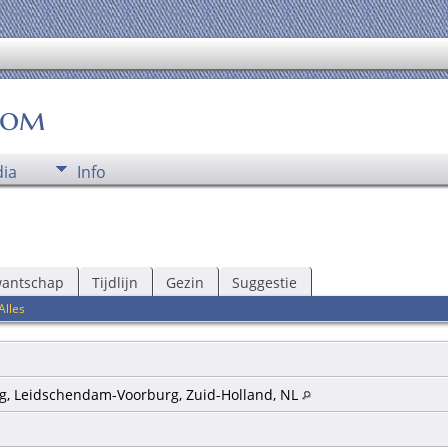
oom
ia
Info
wantschap
Tijdlijn
Gezin
Suggestie
Alles
g, Leidschendam-Voorburg, Zuid-Holland, NL