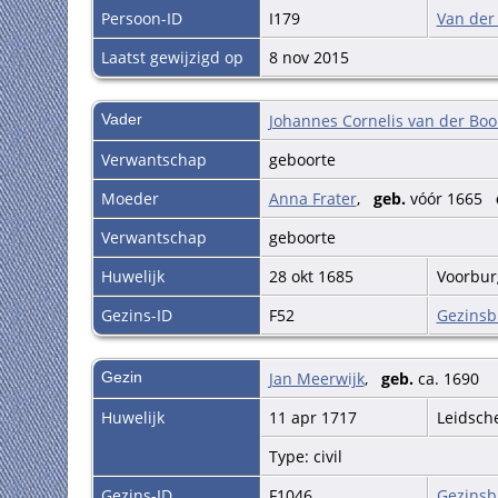
Persoon-ID
I179
Van der
Laatst gewijzigd op
8 nov 2015
Vader
Johannes Cornelis van der Bo
Verwantschap
geboorte
Moeder
Anna Frater
,
geb.
vóór 1665
Verwantschap
geboorte
Huwelijk
28 okt 1685
Voorbur
Gezins-ID
F52
Gezinsb
Gezin
Jan Meerwijk
,
geb.
ca. 1690
Huwelijk
11 apr 1717
Leidsch
Type: civil
Gezins-ID
F1046
Gezinsb