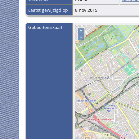
Laatst gewijzigd op
8 nov 2015
Gebeurteniskaart
+
–