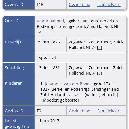
Gezins-ID
F15
Gezinsblad
|
Familiekaart
Gezin 1
Maria Bimond
,
geb.
5 jan 1808, Berkel en
Rodenrijs, Lansingerland, Zuid-Holland, NL
Huwelijk
25 mrt 1826
Zegwaart, Zoetermeer, Zuid-
Holland, NL
[
2
]
Type: civil
Scheiding
13 dec 1831
Zegwaart, Zoetermeer, Zuid-
Holland, NL
[
3
]
Kinderen
1.
Johannes van der Boon
,
geb.
17 okt
1827, Berkel en Rodenrijs, Lansingerland,
Zuid-Holland, NL
[Vader: geboorte]
[Moeder: geboorte]
Gezins-ID
F9
Gezinsblad
|
Familiekaart
Laatst
11 jun 2017
gewijzigd op