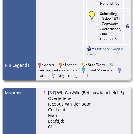
Holland, NL
Scheiding
-
13 dec 1831
- Zegwaart,
Zoetermeer,
Zuid-
Holland, NL
=
Link naar Google
Huwelijk
-
Earth
Type: civil -
22 mei 1835
- Zegwaart,
Pin Legenda
: Adres
: Locatie
: Stad/Dorp
:
Zoetermeer,
Gemeente/Graafschap
: Staat/Provincie
:
Zuid-
Land
: Nog niet ingesteld
Holland, NL
Huwelijk
-
Bronnen
[
S1
] WieWasWie (Betrouwbaarheid: 3).
Type: civil -
Overledene:
13 jun 1845
Jacobus van der Boon
- Zegwaart,
Geslacht:
Zoetermeer,
Man
Zuid-
Holland, NL
Leeftijd:
61
Overlijden