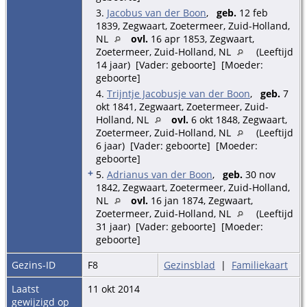
3.
Jacobus van der Boon
,
geb.
12 feb
1839, Zegwaart, Zoetermeer, Zuid-Holland,
NL
ovl.
16 apr 1853, Zegwaart,
Zoetermeer, Zuid-Holland, NL
(Leeftijd
14 jaar) [Vader: geboorte] [Moeder:
geboorte]
4.
Trijntje Jacobusje van der Boon
,
geb.
7
okt 1841, Zegwaart, Zoetermeer, Zuid-
Holland, NL
ovl.
6 okt 1848, Zegwaart,
Zoetermeer, Zuid-Holland, NL
(Leeftijd
6 jaar) [Vader: geboorte] [Moeder:
geboorte]
+
5.
Adrianus van der Boon
,
geb.
30 nov
1842, Zegwaart, Zoetermeer, Zuid-Holland,
NL
ovl.
16 jan 1874, Zegwaart,
Zoetermeer, Zuid-Holland, NL
(Leeftijd
31 jaar) [Vader: geboorte] [Moeder:
geboorte]
Gezins-ID
F8
Gezinsblad
|
Familiekaart
Laatst
11 okt 2014
gewijzigd op