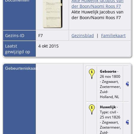
Akte Huwelijk Jacobus van
der Boon/Naomi Roos F7
Akte Huwelijk Jacobus van
der Boon/Naomi Roos F7
Gezins-ID
F7
Gezinsblad
|
Familiekaart
Laatst
4 okt 2015
gewijzigd op
Gebeurteniskaart
Geboorte
-
26 nov 1800
- Zegwaart,
Zoetermeer,
Zuid-
Holland, NL
Huwelijk
-
Type: civil -
25 mrt 1826
- Zegwaart,
Zoetermeer,
Zuid-