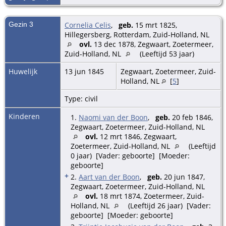
Gezin 3
Cornelia Celis
,
geb.
15 mrt 1825,
Hillegersberg, Rotterdam, Zuid-Holland, NL
ovl.
13 dec 1878, Zegwaart, Zoetermeer,
Zuid-Holland, NL
(Leeftijd 53 jaar)
Huwelijk
13 jun 1845
Zegwaart, Zoetermeer, Zuid-
Holland, NL
[
5
]
Type: civil
Kinderen
1.
Naomi van der Boon
,
geb.
20 feb 1846,
Zegwaart, Zoetermeer, Zuid-Holland, NL
ovl.
12 mrt 1846, Zegwaart,
Zoetermeer, Zuid-Holland, NL
(Leeftijd
0 jaar) [Vader: geboorte] [Moeder:
geboorte]
+
2.
Aart van der Boon
,
geb.
20 jun 1847,
Zegwaart, Zoetermeer, Zuid-Holland, NL
ovl.
18 mrt 1874, Zoetermeer, Zuid-
Holland, NL
(Leeftijd 26 jaar) [Vader:
geboorte] [Moeder: geboorte]