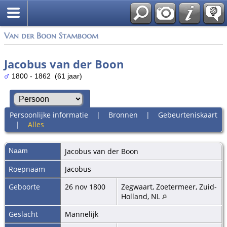
Van der Boon Stamboom
Jacobus van der Boon
1800 - 1862 (61 jaar)
Persoonlijke informatie
|
Bronnen
|
Gebeurteniskaart
|
Alles
Naam
Jacobus
van der Boon
Roepnaam
Jacobus
Geboorte
26 nov 1800
Zegwaart, Zoetermeer, Zuid-
Holland, NL
Geslacht
Mannelijk