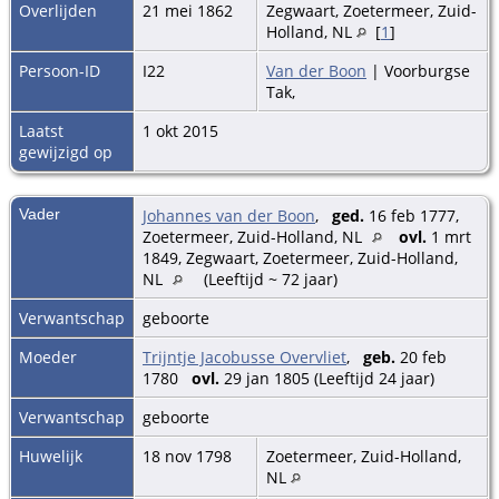
Overlijden
21 mei 1862
Zegwaart, Zoetermeer, Zuid-
Holland, NL
[
1
]
Persoon-ID
I22
Van der Boon
| Voorburgse
Tak,
Laatst
1 okt 2015
gewijzigd op
Vader
Johannes van der Boon
,
ged.
16 feb 1777,
Zoetermeer, Zuid-Holland, NL
ovl.
1 mrt
1849, Zegwaart, Zoetermeer, Zuid-Holland,
NL
(Leeftijd ~ 72 jaar)
Verwantschap
geboorte
Moeder
Trijntje Jacobusse Overvliet
,
geb.
20 feb
1780
ovl.
29 jan 1805 (Leeftijd 24 jaar)
Verwantschap
geboorte
Huwelijk
18 nov 1798
Zoetermeer, Zuid-Holland,
NL