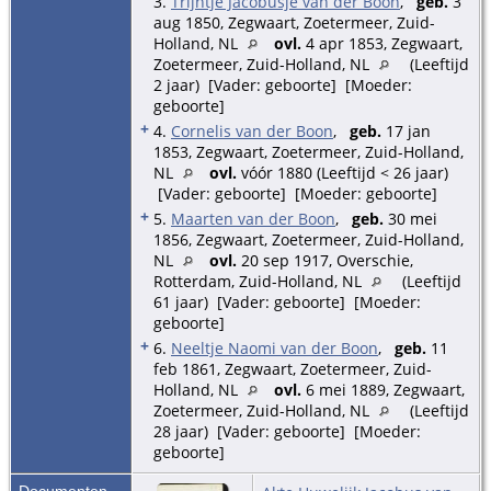
3.
Trijntje Jacobusje van der Boon
,
geb.
3
aug 1850, Zegwaart, Zoetermeer, Zuid-
Holland, NL
ovl.
4 apr 1853, Zegwaart,
Zoetermeer, Zuid-Holland, NL
(Leeftijd
2 jaar) [Vader: geboorte] [Moeder:
geboorte]
+
4.
Cornelis van der Boon
,
geb.
17 jan
1853, Zegwaart, Zoetermeer, Zuid-Holland,
NL
ovl.
vóór 1880 (Leeftijd < 26 jaar)
[Vader: geboorte] [Moeder: geboorte]
+
5.
Maarten van der Boon
,
geb.
30 mei
1856, Zegwaart, Zoetermeer, Zuid-Holland,
NL
ovl.
20 sep 1917, Overschie,
Rotterdam, Zuid-Holland, NL
(Leeftijd
61 jaar) [Vader: geboorte] [Moeder:
geboorte]
+
6.
Neeltje Naomi van der Boon
,
geb.
11
feb 1861, Zegwaart, Zoetermeer, Zuid-
Holland, NL
ovl.
6 mei 1889, Zegwaart,
Zoetermeer, Zuid-Holland, NL
(Leeftijd
28 jaar) [Vader: geboorte] [Moeder:
geboorte]
Documenten