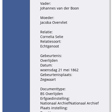
- 21 mei
Vader:
1862 -
Johannes van der Boon
Zegwaart,
Zoetermeer,
Moeder:
Zuid-
Jacoba Overvliet
Holland, NL
Relatie:
Cornelia Selie
Relatiesoort:
Echtgenoot
Gebeurtenis:
Overlijden
Datum:
woensdag 21 mei 1862
Gebeurtenisplaats:
Zegwaart
Documenttype:
BS Overlijden
Erfgoedinstelling:
Nationaal ArchiefNationaal Archief
Plaats instelling: