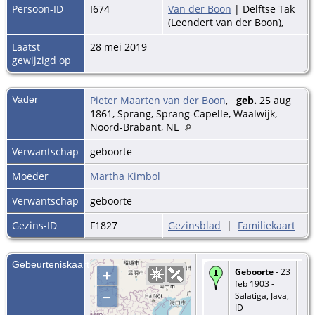
Persoon-ID
I674
Van der Boon
| Delftse Tak
(Leendert van der Boon),
Laatst
28 mei 2019
gewijzigd op
Vader
Pieter Maarten van der Boon
,
geb.
25 aug
1861, Sprang, Sprang-Capelle, Waalwijk,
Noord-Brabant, NL
Verwantschap
geboorte
Moeder
Martha Kimbol
Verwantschap
geboorte
Gezins-ID
F1827
Gezinsblad
|
Familiekaart
Gebeurteniskaart
Geboorte
- 23
+
feb 1903 -
–
Salatiga, Java,
ID