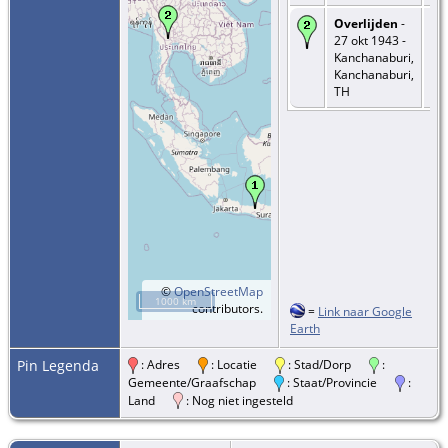
Overlijden
-
27 okt 1943 -
Kanchanaburi,
Kanchanaburi,
TH
©
OpenStreetMap
1000 km
contributors.
=
Link naar Google
Earth
Pin Legenda
: Adres
: Locatie
: Stad/Dorp
:
Gemeente/Graafschap
: Staat/Provincie
:
Land
: Nog niet ingesteld