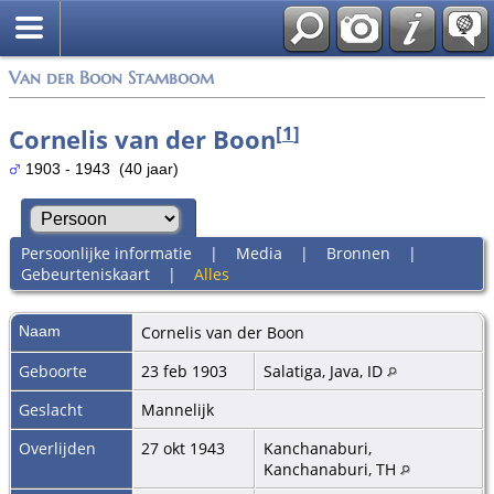
Van der Boon Stamboom
[
1
]
Cornelis van der Boon
1903 - 1943 (40 jaar)
Persoonlijke informatie
|
Media
|
Bronnen
|
Gebeurteniskaart
|
Alles
Naam
Cornelis
van der Boon
Geboorte
23 feb 1903
Salatiga, Java, ID
Geslacht
Mannelijk
Overlijden
27 okt 1943
Kanchanaburi,
Kanchanaburi, TH