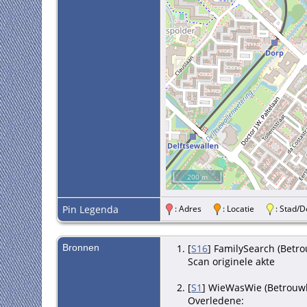
200 m
Pin Legenda
: Adres
: Locatie
: Stad
Bronnen
[
S16
] FamilySearch (Betro
Scan originele akte
[
S1
] WieWasWie (Betrouwb
Overledene: