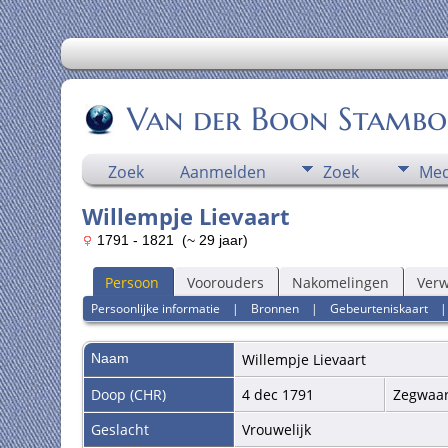
Van der Boon Stamb
Zoek
Aanmelden
Zoek
Med
Willempje Lievaart
1791 - 1821 (~ 29 jaar)
Persoon
Voorouders
Nakomelingen
Ver
Persoonlijke informatie
|
Bronnen
|
Gebeurteniskaart
Naam
Willempje
Lievaart
Doop (CHR)
4 dec 1791
Zegwaar
Geslacht
Vrouwelijk