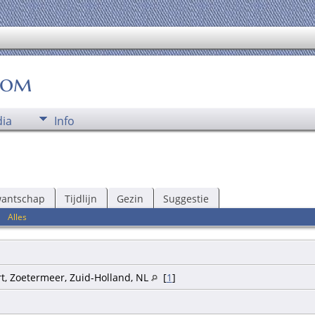
oom
ia
Info
wantschap
Tijdlijn
Gezin
Suggestie
|
Alles
t, Zoetermeer, Zuid-Holland, NL
[
1
]