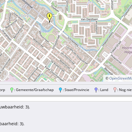
©
OpenStreetM
/Dorp
: Gemeente/Graafschap
: Staat/Provincie
: Land
: Nog nie
uwbaarheid: 3).
aarheid: 3).