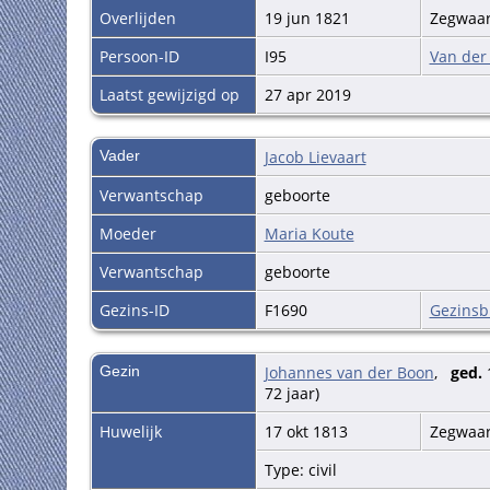
Overlijden
19 jun 1821
Zegwaar
Persoon-ID
I95
Van der
Laatst gewijzigd op
27 apr 2019
Vader
Jacob Lievaart
Verwantschap
geboorte
Moeder
Maria Koute
Verwantschap
geboorte
Gezins-ID
F1690
Gezinsb
Gezin
Johannes van der Boon
,
ged.
1
72 jaar)
Huwelijk
17 okt 1813
Zegwaar
Type: civil