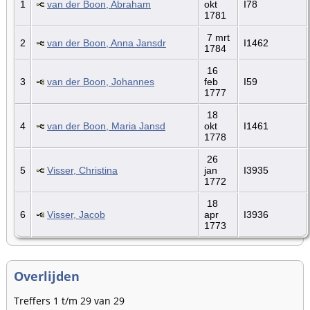
1
van der Boon, Abraham
okt
I78
1781
7 mrt
2
van der Boon, Anna Jansdr
I1462
1784
16
3
van der Boon, Johannes
feb
I59
1777
18
4
van der Boon, Maria Jansd
okt
I1461
1778
26
5
Visser, Christina
jan
I3935
1772
18
6
Visser, Jacob
apr
I3936
1773
Overlijden
Treffers 1 t/m 29 van 29