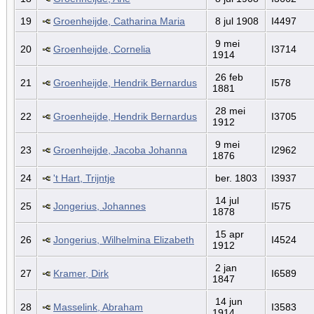
19
Groenheijde, Catharina Maria
8 jul 1908
I4497
9 mei
20
Groenheijde, Cornelia
I3714
1914
26 feb
21
Groenheijde, Hendrik Bernardus
I578
1881
28 mei
22
Groenheijde, Hendrik Bernardus
I3705
1912
9 mei
23
Groenheijde, Jacoba Johanna
I2962
1876
24
't Hart, Trijntje
ber. 1803
I3937
14 jul
25
Jongerius, Johannes
I575
1878
15 apr
26
Jongerius, Wilhelmina Elizabeth
I4524
1912
2 jan
27
Kramer, Dirk
I6589
1847
14 jun
28
Masselink, Abraham
I3583
1914