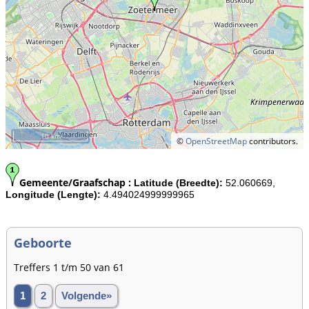
10 km
©
OpenStreetMap
contributors.
Gemeente/Graafschap :
Latitude (Breedte):
52.060669,
Longitude (Lengte):
4.494024999999965
Geboorte
Treffers 1 t/m 50 van 61
1
2
Volgende»