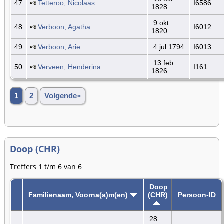
47
Tetteroo, Nicolaas
I6586
1828
9 okt
48
Verboon, Agatha
I6012
1820
49
Verboon, Arie
4 jul 1794
I6013
13 feb
50
Verveen, Henderina
I161
1826
1
2
Volgende»
Doop (CHR)
Treffers 1 t/m 6 van 6
Doop
Familienaam, Voorna(a)m(en)
(CHR)
Persoon-ID
28