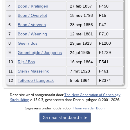
4
Boon / Kralingen
27 feb 1857
F450
5
Boon / Overvliet
18 nov 1798
F15
6
Boon / Verveen
28 sep 1856
F47
7
Boon / Weening
12 mei 1881
F710
8
Geer / Bos
29 jan 1913
F1200
9
Groenheijde / Jongerius
24 jul 1935
F1739
10
Rijs / Bos
16 sep 1864
F541
11
Stein / Masselink
7 mrt 1928
F461
12
Tetteroo / Langerak
5 feb 1864
F2374
Deze site werd aangemaakt door
The Next Generation of Genealogy
Sitebuilding
v. 15.0.3, geschreven door Darrin Lythgoe © 2001-2026.
Gegevens onderhouden door
Thom van der Boon
.
Ga naar standaard site