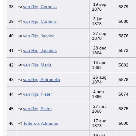
19 sep
38
van Rijs, Cornelia
I5879
1876
3 jun
39
van Rijs, Cornelis
I5880
1878
27 sep
40
van Rijs, Jacoba
I5876
1870
28 dec
41
van Rijs, Jacobus
I5873
1864
14 apr
42
van Rijs, Maria
I5882
1883
26 aug
43
van Rijs, Petronella
I5878
1874
4 sep
44
van Rijs, Pieter
I5874
1866
27 mrt
45
van Rijs, Pieter
I5875
1868
17 aug
46
Tetteroo, Adrianus
I6600
1873
16 okt