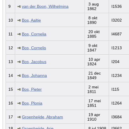
3 aug
9
van der Boon, Wilhelmina
I1536
1862
8 okt
10
Bos, Aaltje
I3202
1890
20 okt
11
Bos, Cornelia
I4687
1885
9 okt
12
Bos, Cornelis
I1213
1847
10 apr
13
Bos, Jacobus
I204
1824
21 dec
14
Bos, Johanna
I1234
1849
2 mei
15
Bos, Pieter
I115
1811
17 mei
16
Bos, Plonia
I1264
1851
19 apr
17
Groenheijde, Abraham
I3684
1910
18
Groenheijde, Arie
8 jul 1908
I3662