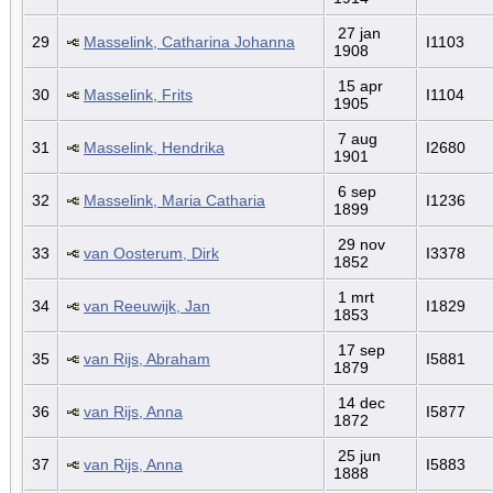
27 jan
29
Masselink, Catharina Johanna
I1103
1908
15 apr
30
Masselink, Frits
I1104
1905
7 aug
31
Masselink, Hendrika
I2680
1901
6 sep
32
Masselink, Maria Catharia
I1236
1899
29 nov
33
van Oosterum, Dirk
I3378
1852
1 mrt
34
van Reeuwijk, Jan
I1829
1853
17 sep
35
van Rijs, Abraham
I5881
1879
14 dec
36
van Rijs, Anna
I5877
1872
25 jun
37
van Rijs, Anna
I5883
1888