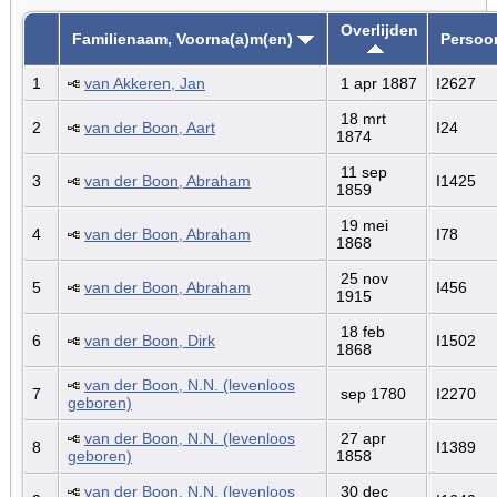
Overlijden
Familienaam, Voorna(a)m(en)
Persoo
1
van Akkeren, Jan
1 apr 1887
I2627
18 mrt
2
van der Boon, Aart
I24
1874
11 sep
3
van der Boon, Abraham
I1425
1859
19 mei
4
van der Boon, Abraham
I78
1868
25 nov
5
van der Boon, Abraham
I456
1915
18 feb
6
van der Boon, Dirk
I1502
1868
van der Boon, N.N. (levenloos
7
sep 1780
I2270
geboren)
van der Boon, N.N. (levenloos
27 apr
8
I1389
geboren)
1858
van der Boon, N.N. (levenloos
30 dec