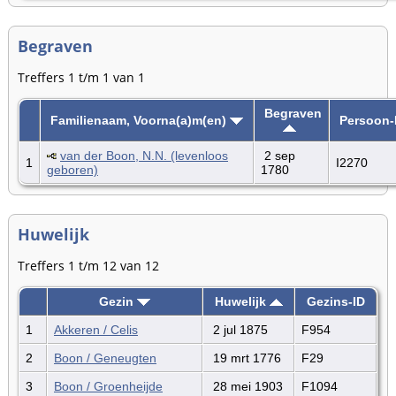
Begraven
Treffers 1 t/m 1 van 1
Begraven
Familienaam, Voorna(a)m(en)
Persoon-
van der Boon, N.N. (levenloos
2 sep
1
I2270
geboren)
1780
Huwelijk
Treffers 1 t/m 12 van 12
Gezin
Huwelijk
Gezins-ID
1
Akkeren / Celis
2 jul 1875
F954
2
Boon / Geneugten
19 mrt 1776
F29
3
Boon / Groenheijde
28 mei 1903
F1094