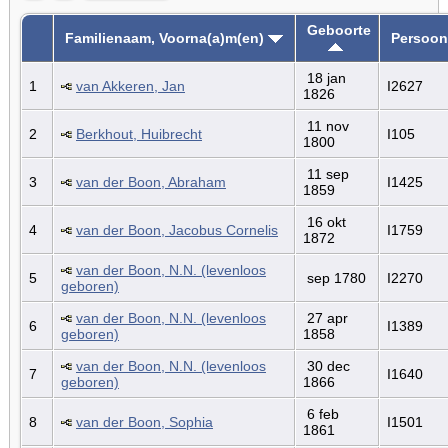
Geboorte
Familienaam, Voorna(a)m(en)
Persoon
18 jan
1
van Akkeren, Jan
I2627
1826
11 nov
2
Berkhout, Huibrecht
I105
1800
11 sep
3
van der Boon, Abraham
I1425
1859
16 okt
4
van der Boon, Jacobus Cornelis
I1759
1872
van der Boon, N.N. (levenloos
5
sep 1780
I2270
geboren)
van der Boon, N.N. (levenloos
27 apr
6
I1389
geboren)
1858
van der Boon, N.N. (levenloos
30 dec
7
I1640
geboren)
1866
6 feb
8
van der Boon, Sophia
I1501
1861