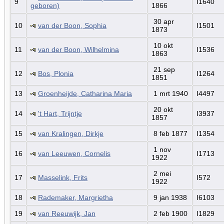
9
I1640
geboren)
1866
30 apr
10
van der Boon, Sophia
I1501
1873
10 okt
11
van der Boon, Wilhelmina
I1536
1863
21 sep
12
Bos, Plonia
I1264
1851
13
Groenheijde, Catharina Maria
1 mrt 1940
I4497
20 okt
14
't Hart, Trijntje
I3937
1857
15
van Kralingen, Dirkje
8 feb 1877
I1354
1 nov
16
van Leeuwen, Cornelis
I1713
1922
2 mei
17
Masselink, Frits
I572
1922
18
Rademaker, Margrietha
9 jan 1938
I6103
19
van Reeuwijk, Jan
2 feb 1900
I1829