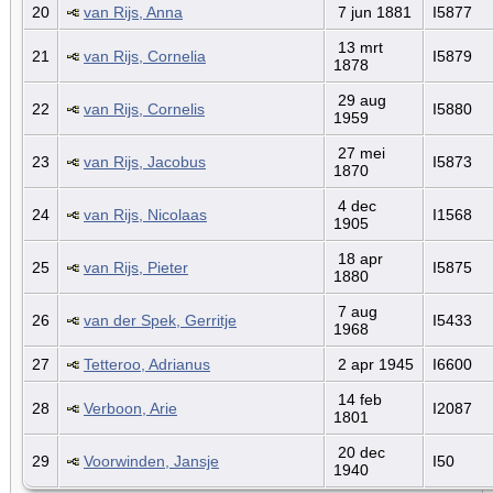
20
van Rijs, Anna
7 jun 1881
I5877
13 mrt
21
van Rijs, Cornelia
I5879
1878
29 aug
22
van Rijs, Cornelis
I5880
1959
27 mei
23
van Rijs, Jacobus
I5873
1870
4 dec
24
van Rijs, Nicolaas
I1568
1905
18 apr
25
van Rijs, Pieter
I5875
1880
7 aug
26
van der Spek, Gerritje
I5433
1968
27
Tetteroo, Adrianus
2 apr 1945
I6600
14 feb
28
Verboon, Arie
I2087
1801
20 dec
29
Voorwinden, Jansje
I50
1940