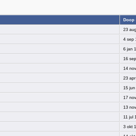
Doop 
23 aug
4 sep 
6 jan 
16 sep
14 nov
23 apr
15 jun
17 nov
13 nov
11 jul 
3 okt 