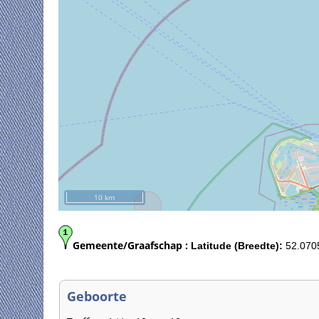
10 km
Gemeente/Graafschap :
Latitude (Breedte):
52.070
Geboorte