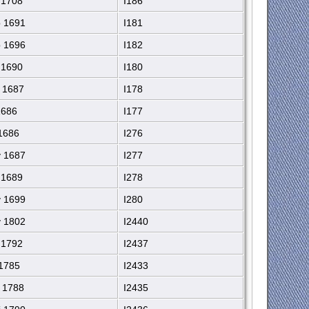
 1708
I186
 1691
I181
 1696
I182
 1690
I180
 1687
I178
1686
I177
 1686
I276
 1687
I277
 1689
I278
 1699
I280
 1802
I2440
 1792
I2437
1785
I2433
 1788
I2435