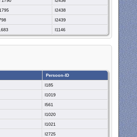
 1790
I2436
1795
I2438
798
I2439
1683
I1146
Persoon-ID
I185
I1019
I561
I1020
I1021
I2725