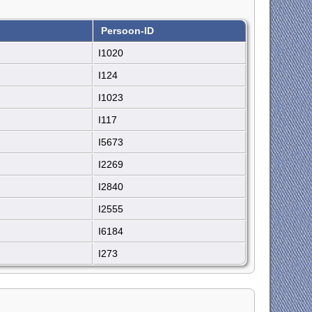
Persoon-ID
I1020
I124
I1023
I117
I5673
I2269
I2840
I2555
I6184
I273