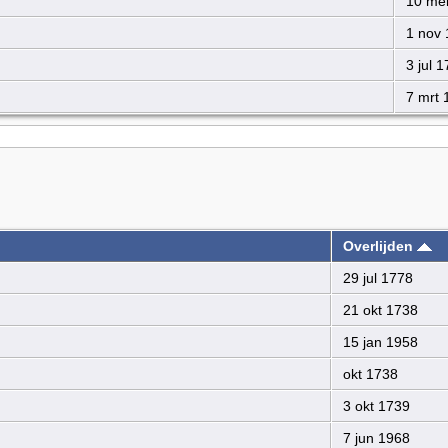
10 mei
1 nov 
3 jul 1
7 mrt 
Overlijden
29 jul 1778
21 okt 1738
15 jan 1958
okt 1738
3 okt 1739
7 jun 1968