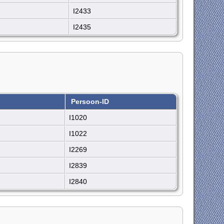
I2433
I2435
Persoon-ID
I1020
I1022
I2269
I2839
I2840