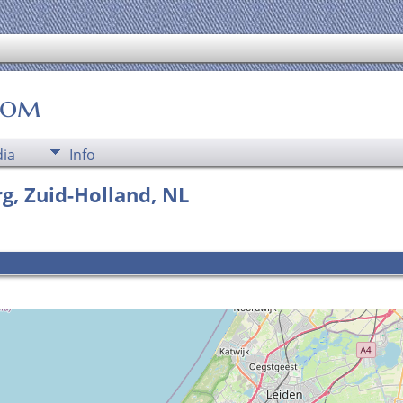
oom
ia
Info
, Zuid-Holland, NL