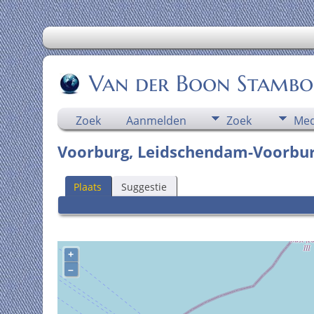
Van der Boon Stamb
Zoek
Aanmelden
Zoek
Med
Voorburg, Leidschendam-Voorburg
Plaats
Suggestie
+
–