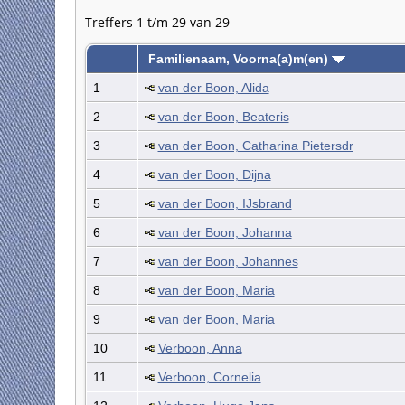
Treffers 1 t/m 29 van 29
Familienaam, Voorna(a)m(en)
1
van der Boon, Alida
2
van der Boon, Beateris
3
van der Boon, Catharina Pietersdr
4
van der Boon, Dijna
5
van der Boon, IJsbrand
6
van der Boon, Johanna
7
van der Boon, Johannes
8
van der Boon, Maria
9
van der Boon, Maria
10
Verboon, Anna
11
Verboon, Cornelia