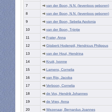
7
van der Boon, N.N. (levenloos geboren)
8
van der Boon, N.N. (levenloos geboren)
9
van der Boon, Sebelia Apolonia
10
van der Boon, Trijntje
11
Frater, Anna
12
Gijsberti Hodenpijl, Hendricus Philippus
13
van der Hout, Hendrina
14
Kruijt, Ivonne
15
Lamens, Cornelia
16
van Rijs, Jacoba
17
Verboon, Cornelia
18
de Vos, Hendrik Johannes
19
de Vries, Anna
20
Wezenaar, Bernardus Joannes