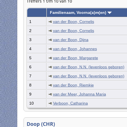
Treffers 1 t/m 10 van 10
Familienaam, Voorna(a)m(en)
1
van der Boon, Cornelis
2
van der Boon, Cornelis
3
van der Boon, Dijna
4
van der Boon, Johannes
5
van der Boon, Margarete
6
van der Boon, N.N. (levenloos geboren)
7
van der Boon, N.N. (levenloos geboren)
8
van der Boon, Riemkje
9
van der Meer, Johanna Maria
10
Verboon, Catharina
Doop (CHR)