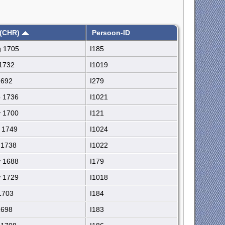
(CHR)
Persoon-ID
 1705
I185
1732
I1019
1692
I279
 1736
I1021
 1700
I121
 1749
I1024
 1738
I1022
 1688
I179
 1729
I1018
1703
I184
1698
I183