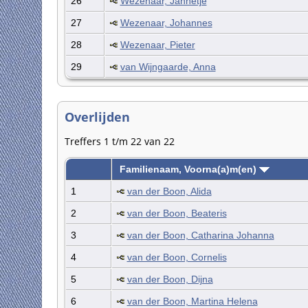
26
Wezenaar, Jannetje
27
Wezenaar, Johannes
28
Wezenaar, Pieter
29
van Wijngaarde, Anna
Overlijden
Treffers 1 t/m 22 van 22
Familienaam, Voorna(a)m(en)
1
van der Boon, Alida
2
van der Boon, Beateris
3
van der Boon, Catharina Johanna
4
van der Boon, Cornelis
5
van der Boon, Dijna
6
van der Boon, Martina Helena