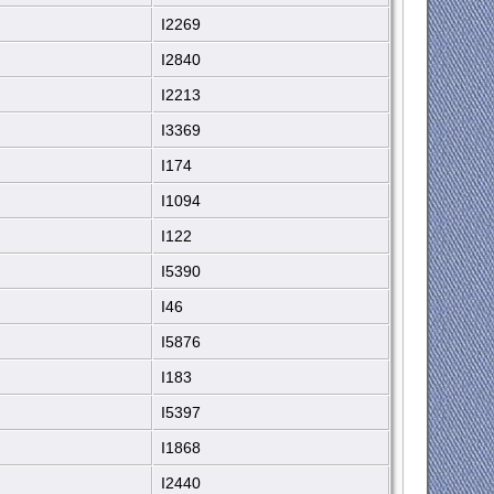
I2269
I2840
I2213
I3369
I174
I1094
I122
I5390
I46
I5876
I183
I5397
I1868
I2440