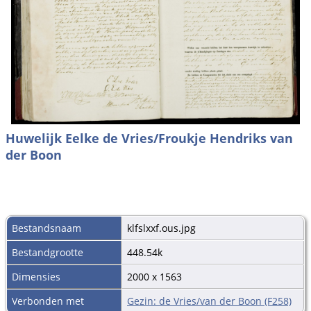
Huwelijk Eelke de Vries/Froukje Hendriks van
der Boon
Bestandsnaam
klfslxxf.ous.jpg
Bestandgrootte
448.54k
Dimensies
2000 x 1563
Verbonden met
Gezin: de Vries/van der Boon (F258)