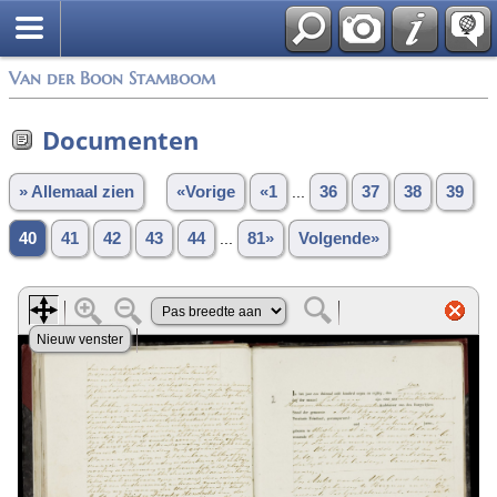
Van der Boon Stamboom
Documenten
» Allemaal zien
«Vorige
«1
...
36
37
38
39
40
41
42
43
44
...
81»
Volgende»