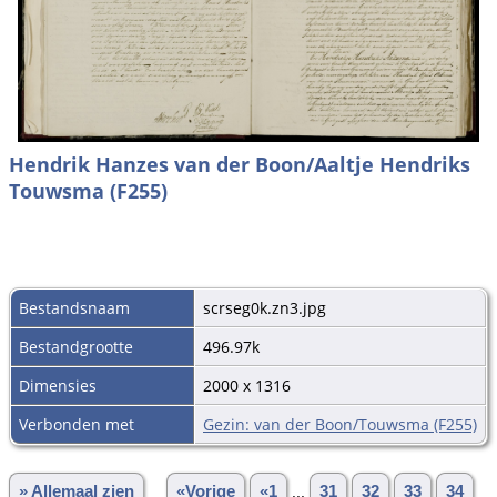
Hendrik Hanzes van der Boon/Aaltje Hendriks
Touwsma (F255)
Bestandsnaam
scrseg0k.zn3.jpg
Bestandgrootte
496.97k
Dimensies
2000 x 1316
Verbonden met
Gezin: van der Boon/Touwsma (F255)
» Allemaal zien
«Vorige
«1
...
31
32
33
34