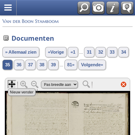
Van der Boon Stamboom
Documenten
» Allemaal zien
«Vorige
«1
...
31
32
33
34
35
36
37
38
39
...
81»
Volgende»