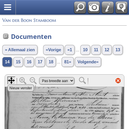
Van der Boon Stamboom
Documenten
» Allemaal zien
«Vorige
«1
...
10
11
12
13
14
15
16
17
18
...
81»
Volgende»