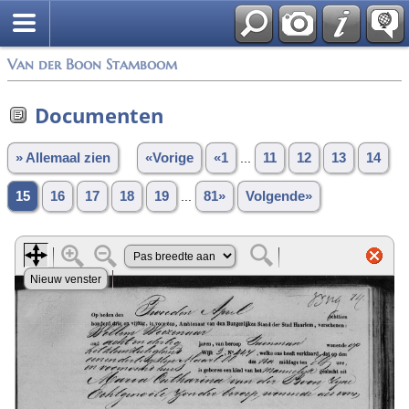
Van der Boon Stamboom
Documenten
» Allemaal zien
«Vorige
«1
...
11
12
13
14
15
16
17
18
19
...
81»
Volgende»