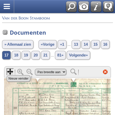
Van der Boon Stamboom
Documenten
» Allemaal zien
«Vorige
«1
...
13
14
15
16
17
18
19
20
21
...
81»
Volgende»