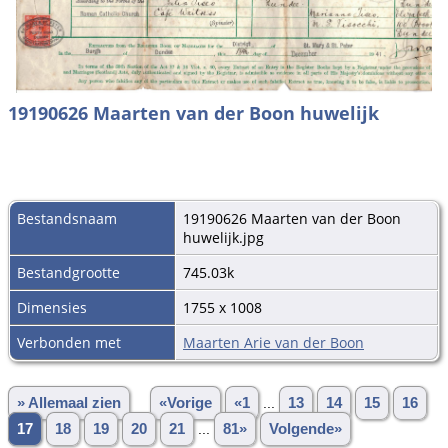
19190626 Maarten van der Boon huwelijk
Bestandsnaam
19190626 Maarten van der Boon
huwelijk.jpg
Bestandgrootte
745.03k
Dimensies
1755 x 1008
Verbonden met
Maarten Arie van der Boon
» Allemaal zien
«Vorige
«1
...
13
14
15
16
17
18
19
20
21
...
81»
Volgende»