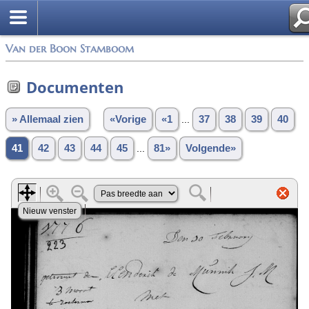
Van der Boon Stamboom
Documenten
» Allemaal zien
«Vorige
«1
...
37
38
39
40
41
42
43
44
45
...
81»
Volgende»