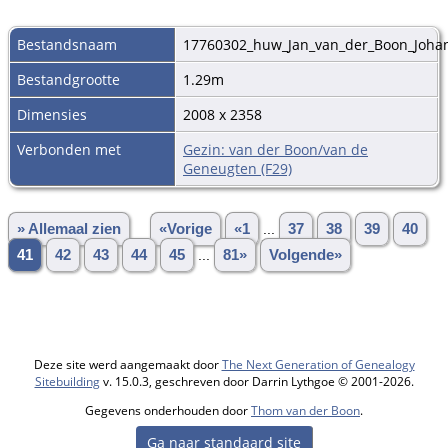
Bestandsnaam
17760302_huw_Jan_van_der_Boon_Joha
Bestandgrootte
1.29m
Dimensies
2008 x 2358
Verbonden met
Gezin: van der Boon/van de
Geneugten (F29)
» Allemaal zien
«Vorige
«1
...
37
38
39
40
41
42
43
44
45
...
81»
Volgende»
Deze site werd aangemaakt door
The Next Generation of Genealogy
Sitebuilding
v. 15.0.3, geschreven door Darrin Lythgoe © 2001-2026.
Gegevens onderhouden door
Thom van der Boon
.
Ga naar standaard site