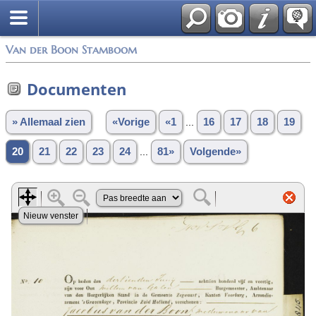
Van der Boon Stamboom
Documenten
» Allemaal zien
«Vorige
«1
...
16
17
18
19
20
21
22
23
24
...
81»
Volgende»