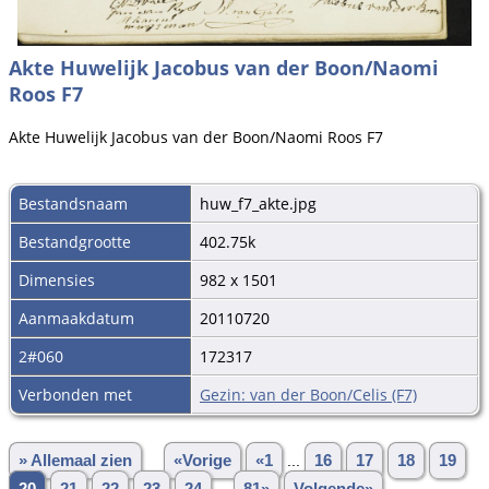
Akte Huwelijk Jacobus van der Boon/Naomi
Roos F7
Akte Huwelijk Jacobus van der Boon/Naomi Roos F7
Bestandsnaam
huw_f7_akte.jpg
Bestandgrootte
402.75k
Dimensies
982 x 1501
Aanmaakdatum
20110720
2#060
172317
Verbonden met
Gezin: van der Boon/Celis (F7)
» Allemaal zien
«Vorige
«1
...
16
17
18
19
20
21
22
23
24
...
81»
Volgende»