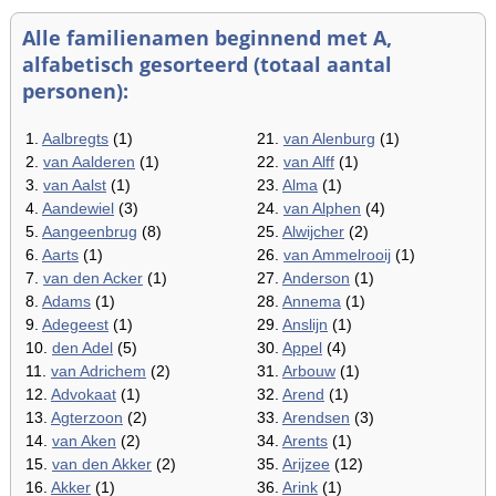
Alle familienamen beginnend met A,
alfabetisch gesorteerd (totaal aantal
personen):
1.
Aalbregts
(1)
21.
van Alenburg
(1)
2.
van Aalderen
(1)
22.
van Alff
(1)
3.
van Aalst
(1)
23.
Alma
(1)
4.
Aandewiel
(3)
24.
van Alphen
(4)
5.
Aangeenbrug
(8)
25.
Alwijcher
(2)
6.
Aarts
(1)
26.
van Ammelrooij
(1)
7.
van den Acker
(1)
27.
Anderson
(1)
8.
Adams
(1)
28.
Annema
(1)
9.
Adegeest
(1)
29.
Anslijn
(1)
10.
den Adel
(5)
30.
Appel
(4)
11.
van Adrichem
(2)
31.
Arbouw
(1)
12.
Advokaat
(1)
32.
Arend
(1)
13.
Agterzoon
(2)
33.
Arendsen
(3)
14.
van Aken
(2)
34.
Arents
(1)
15.
van den Akker
(2)
35.
Arijzee
(12)
16.
Akker
(1)
36.
Arink
(1)