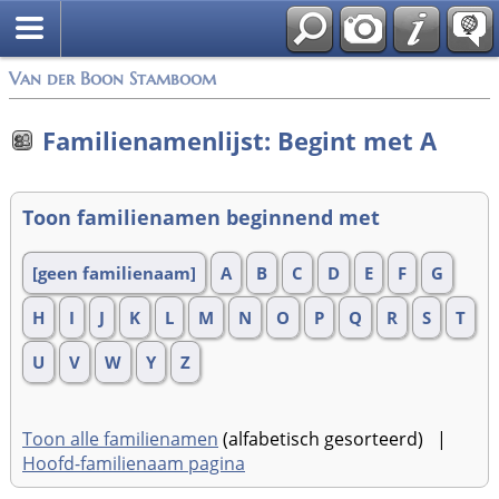
Van der Boon Stamboom
Familienamenlijst: Begint met A
Toon familienamen beginnend met
[geen familienaam]
A
B
C
D
E
F
G
H
I
J
K
L
M
N
O
P
Q
R
S
T
U
V
W
Y
Z
Toon alle familienamen
(alfabetisch gesorteerd) |
Hoofd-familienaam pagina