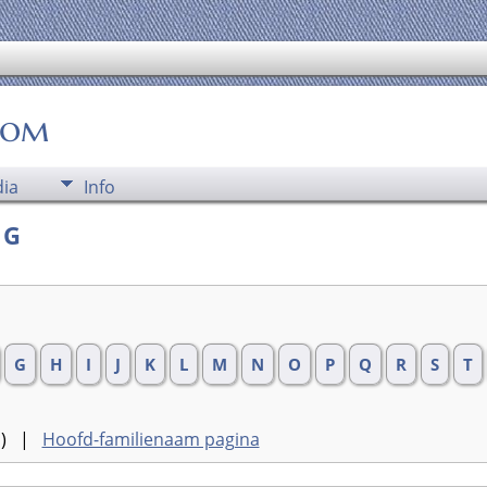
oom
ia
Info
 G
G
H
I
J
K
L
M
N
O
P
Q
R
S
T
rd) |
Hoofd-familienaam pagina