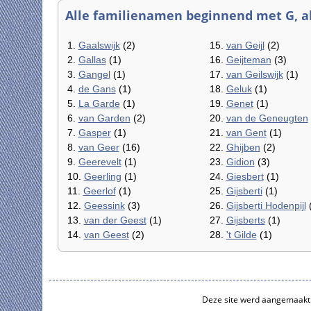
Alle familienamen beginnend met G, al
1.
Gaalswijk
(2)
15.
van Geijl
(2)
2.
Gallas
(1)
16.
Geijteman
(3)
3.
Gangel
(1)
17.
van Geilswijk
(1)
4.
de Gans
(1)
18.
Geluk
(1)
5.
La Garde
(1)
19.
Genet
(1)
6.
van Garden
(2)
20.
van de Geneugten
7.
Gasper
(1)
21.
van Gent
(1)
8.
van Geer
(16)
22.
Ghijben
(2)
9.
Geerevelt
(1)
23.
Gidion
(3)
10.
Geerling
(1)
24.
Giesbert
(1)
11.
Geerlof
(1)
25.
Gijsberti
(1)
12.
Geessink
(3)
26.
Gijsberti Hodenpijl
(
13.
van der Geest
(1)
27.
Gijsberts
(1)
14.
van Geest
(2)
28.
't Gilde
(1)
Deze site werd aangemaakt