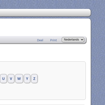
Deel
Print
U
V
W
Y
Z