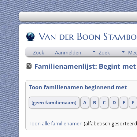
Van der Boon Stamb
Zoek
Aanmelden
Zoek
Med
Familienamenlijst: Begint met
Toon familienamen beginnend met
[geen familienaam]
A
B
C
D
E
F
Toon alle familienamen
(alfabetisch gesortee