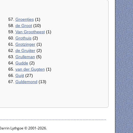
57.
Groentjes
(1)
58.
de Groot
(10)
59.
Van Grootheest
(1)
60.
Grothuis
(2)
61.
Grotzinger
(1)
62.
de Gruijter
(2)
63.
Grulleman
(5)
64.
Gudde
(2)
65.
van der Gugten
(1)
66.
Guijt
(27)
67.
Guldemond
(13)
 Darrin Lythgoe © 2001-2026.