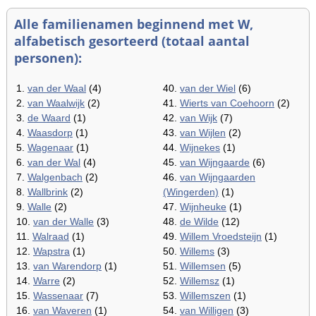
Alle familienamen beginnend met W,
alfabetisch gesorteerd (totaal aantal
personen):
1.
van der Waal
(4)
40.
van der Wiel
(6)
2.
van Waalwijk
(2)
41.
Wierts van Coehoorn
(2)
3.
de Waard
(1)
42.
van Wijk
(7)
4.
Waasdorp
(1)
43.
van Wijlen
(2)
5.
Wagenaar
(1)
44.
Wijnekes
(1)
6.
van der Wal
(4)
45.
van Wijngaarde
(6)
7.
Walgenbach
(2)
46.
van Wijngaarden
8.
Wallbrink
(2)
(Wingerden)
(1)
9.
Walle
(2)
47.
Wijnheuke
(1)
10.
van der Walle
(3)
48.
de Wilde
(12)
11.
Walraad
(1)
49.
Willem Vroedsteijn
(1)
12.
Wapstra
(1)
50.
Willems
(3)
13.
van Warendorp
(1)
51.
Willemsen
(5)
14.
Warre
(2)
52.
Willemsz
(1)
15.
Wassenaar
(7)
53.
Willemszen
(1)
16.
van Waveren
(1)
54.
van Willigen
(3)