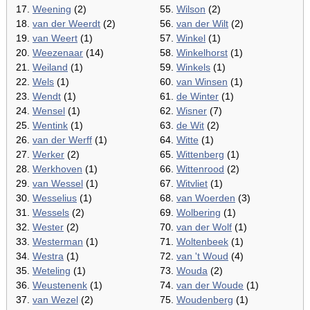
17.
Weening
(2)
55.
Wilson
(2)
18.
van der Weerdt
(2)
56.
van der Wilt
(2)
19.
van Weert
(1)
57.
Winkel
(1)
20.
Weezenaar
(14)
58.
Winkelhorst
(1)
21.
Weiland
(1)
59.
Winkels
(1)
22.
Wels
(1)
60.
van Winsen
(1)
23.
Wendt
(1)
61.
de Winter
(1)
24.
Wensel
(1)
62.
Wisner
(7)
25.
Wentink
(1)
63.
de Wit
(2)
26.
van der Werff
(1)
64.
Witte
(1)
27.
Werker
(2)
65.
Wittenberg
(1)
28.
Werkhoven
(1)
66.
Wittenrood
(2)
29.
van Wessel
(1)
67.
Witvliet
(1)
30.
Wesselius
(1)
68.
van Woerden
(3)
31.
Wessels
(2)
69.
Wolbering
(1)
32.
Wester
(2)
70.
van der Wolf
(1)
33.
Westerman
(1)
71.
Woltenbeek
(1)
34.
Westra
(1)
72.
van 't Woud
(4)
35.
Weteling
(1)
73.
Wouda
(2)
36.
Weustenenk
(1)
74.
van der Woude
(1)
37.
van Wezel
(2)
75.
Woudenberg
(1)