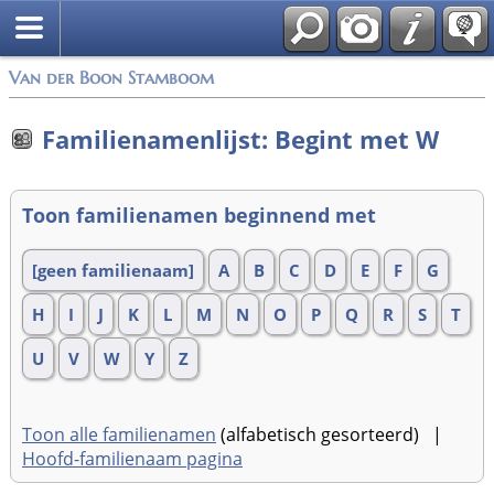
Van der Boon Stamboom
Familienamenlijst: Begint met W
Toon familienamen beginnend met
[geen familienaam]
A
B
C
D
E
F
G
H
I
J
K
L
M
N
O
P
Q
R
S
T
U
V
W
Y
Z
Toon alle familienamen
(alfabetisch gesorteerd) |
Hoofd-familienaam pagina