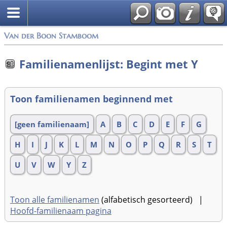
Van der Boon Stamboom
Familienamenlijst: Begint met Y
Toon familienamen beginnend met
[geen familienaam]
A
B
C
D
E
F
G
H
I
J
K
L
M
N
O
P
Q
R
S
T
U
V
W
Y
Z
Toon alle familienamen
(alfabetisch gesorteerd) |
Hoofd-familienaam pagina